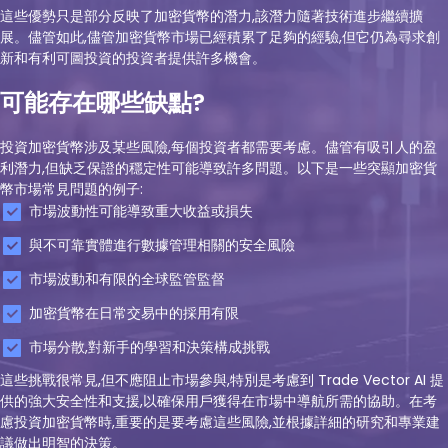
這些優勢只是部分反映了加密貨幣的潛力,該潛力隨著技術進步繼續擴
展。儘管如此,儘管加密貨幣市場已經積累了足夠的經驗,但它仍為尋求創
新和有利可圖投資的投資者提供許多機會。
可能存在哪些缺點?
投資加密貨幣涉及某些風險,每個投資者都需要考慮。儘管有吸引人的盈
利潛力,但缺乏保證的穩定性可能導致許多問題。以下是一些突顯加密貨
幣市場常見問題的例子:
市場波動性可能導致重大收益或損失
與不可靠實體進行數據管理相關的安全風險
市場波動和有限的全球監管監督
加密貨幣在日常交易中的採用有限
市場分散,對新手的學習和決策構成挑戰
這些挑戰很常見,但不應阻止市場參與,特別是考慮到 Trade Vector AI 提
供的強大安全性和支援,以確保用戶獲得在市場中導航所需的協助。在考
慮投資加密貨幣時,重要的是要考慮這些風險,並根據詳細的研究和專業建
議做出明智的決策。