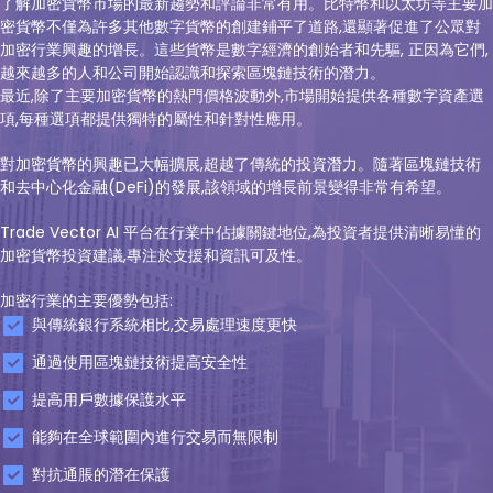
了解加密貨幣市場的最新趨勢和評論非常有用。比特幣和以太坊等主要加
密貨幣不僅為許多其他數字貨幣的創建鋪平了道路,還顯著促進了公眾對
加密行業興趣的增長。這些貨幣是數字經濟的創始者和先驅, 正因為它們,
越來越多的人和公司開始認識和探索區塊鏈技術的潛力。
最近,除了主要加密貨幣的熱門價格波動外,市場開始提供各種數字資產選
項,每種選項都提供獨特的屬性和針對性應用。
對加密貨幣的興趣已大幅擴展,超越了傳統的投資潛力。隨著區塊鏈技術
和去中心化金融(DeFi)的發展,該領域的增長前景變得非常有希望。
Trade Vector AI 平台在行業中佔據關鍵地位,為投資者提供清晰易懂的
加密貨幣投資建議,專注於支援和資訊可及性。
加密行業的主要優勢包括:
與傳統銀行系統相比,交易處理速度更快
通過使用區塊鏈技術提高安全性
提高用戶數據保護水平
能夠在全球範圍內進行交易而無限制
對抗通脹的潛在保護