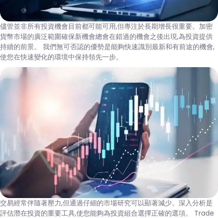
儘管並非所有投資機會目前都可能可用,但專注於長期增長很重要。加密
貨幣市場的廣泛範圍確保新機會總會在錯過的機會之後出現,為投資提供
持續的前景。 我們無可否認的優勢是能夠快速識別最新和有前途的機會,
使您在快速變化的環境中保持領先一步。
交易經常伴隨著壓力,但通過仔細的市場研究可以顯著減少。深入分析是
評估潛在投資的重要工具,使您能夠為投資組合選擇正確的選項。 Trade